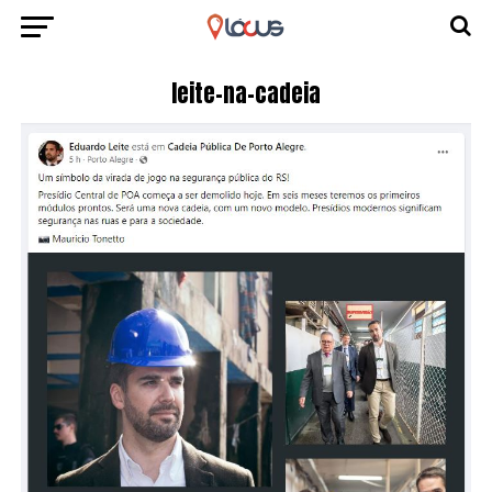
leite-na-cadeia